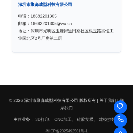
深圳市聚淼成型科技有限公司
电话：18682201305
邮箱：18682201305@wo.cn
地址：深圳市光明区玉塘街道田寮社区根玉路兆恒工
业园北区2号厂房第二层
© 2026 深圳市聚淼成型科技有限公司 版权所有 |
关于我们
|
联
系我们
主营业务：
3D打印
、
CNC加工
、
硅胶复模
、
建模抄数
、
粤ICP备2025492561号-1